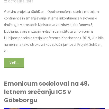
OCTOBER 8, 2019
V okviru projekta »SuhDan – Opolnomočenje oseb z motnjami
kontinence in zmanjševanje stigme inkontinence v slovenski
družbi«, je v prostorih Ministrstva za zdravje, Štefanova 5,
Ljubljana, v organizaciji nevladnega Inštituta Emonicum iz
Ljubljane potekala tretja konferenca Kontinenca+ 2019, ki je bila
namenjena tako strokovni kot splošni javnosti. Projekt SuhDan,
ki …
Več...
Emonicum sodeloval na 49.
letnem srečanju ICS v
Göteborgu