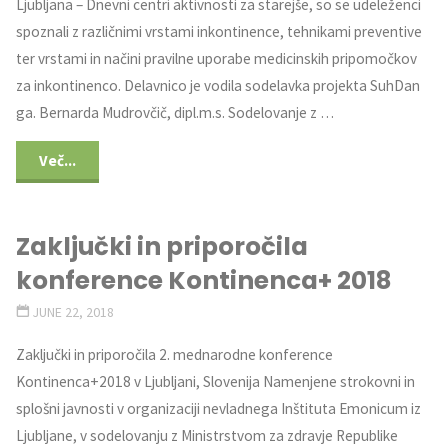
Ljubljana – Dnevni centri aktivnosti za starejše, so se udeleženci
spoznali z različnimi vrstami inkontinence, tehnikami preventive
ter vrstami in načini pravilne uporabe medicinskih pripomočkov
za inkontinenco. Delavnico je vodila sodelavka projekta SuhDan
ga. Bernarda Mudrovčič, dipl.m.s. Sodelovanje z …
Več...
Zaključki in priporočila
konference Kontinenca+ 2018
JUNE 22, 2018
Zaključki in priporočila 2. mednarodne konference
Kontinenca+2018 v Ljubljani, Slovenija Namenjene strokovni in
splošni javnosti v organizaciji nevladnega Inštituta Emonicum iz
Ljubljane, v sodelovanju z Ministrstvom za zdravje Republike