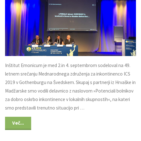
Inštitut Emonicum je med 2.in 4. septembrom sodeloval na 49.
letnem srečanju Mednarodnega združenja za inkontinenco ICS
2019 v Gothenburgu na Švedskem. Skupaj s partnerji iz Hrvaške in
Madžarske smo vodili delavnico z naslovom »Potenciali bolnikov
za dobro oskrbo inkontinence v lokalnih skupnostih«, na kateri
smo predstavili trenutno situacijo pri …
Več...