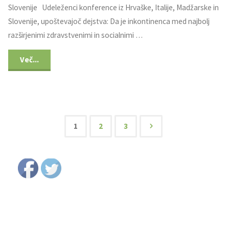
Slovenije Udeleženci konference iz Hrvaške, Italije, Madžarske in
Slovenije, upoštevajoč dejstva: Da je inkontinenca med najbolj
razširjenimi zdravstvenimi in socialnimi …
Več...
1
2
3