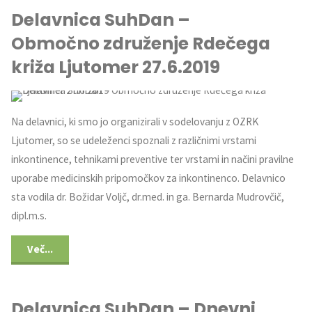
Delavnica SuhDan –
Območno združenje Rdečega
križa Ljutomer 27.6.2019
Na delavnici, ki smo jo organizirali v sodelovanju z OZRK
Ljutomer, so se udeleženci spoznali z različnimi vrstami
inkontinence, tehnikami preventive ter vrstami in načini pravilne
uporabe medicinskih pripomočkov za inkontinenco. Delavnico
sta vodila dr. Božidar Voljč, dr.med. in ga. Bernarda Mudrovčič,
dipl.m.s.
Več...
Delavnica SuhDan – Dnevni