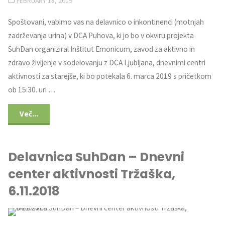
FEBRUARY 18, 2019
Spoštovani, vabimo vas na delavnico o inkontinenci (motnjah
zadrževanja urina) v DCA Puhova, ki jo bo v okviru projekta
SuhDan organiziral Inštitut Emonicum, zavod za aktivno in
zdravo življenje v sodelovanju z DCA Ljubljana, dnevnimi centri
aktivnosti za starejše, ki bo potekala 6. marca 2019 s pričetkom
ob 15:30. uri …
Več...
Delavnica SuhDan – Dnevni
center aktivnosti Tržaška,
6.11.2018