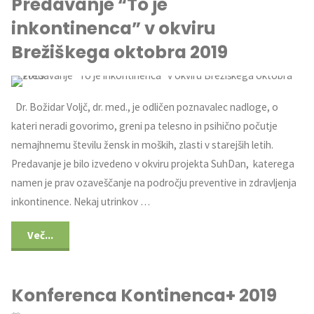
Predavanje “To je
inkontinenca” v okviru
Brežiškega oktobra 2019
Dr. Božidar Voljč, dr. med., je odličen poznavalec nadloge, o
kateri neradi govorimo, greni pa telesno in psihično počutje
nemajhnemu številu žensk in moških, zlasti v starejših letih.
Predavanje je bilo izvedeno v okviru projekta SuhDan, katerega
namen je prav ozaveščanje na področju preventive in zdravljenja
inkontinence. Nekaj utrinkov …
Več...
Konferenca Kontinenca+ 2019