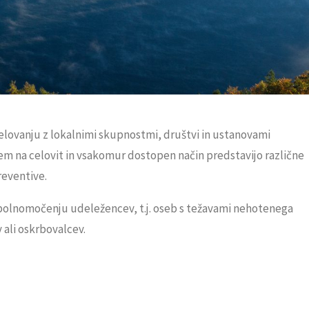
delovanju z lokalnimi skupnostmi, društvi in ustanovami
m na celovit in vsakomur dostopen način predstavijo različne
reventive.
polnomočenju udeležencev, t.j. oseb s težavami nehotenega
v ali oskrbovalcev.