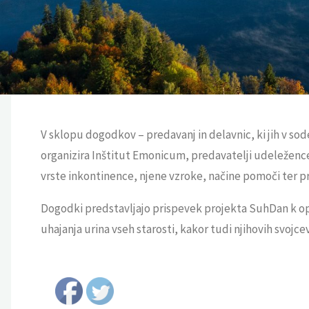
V sklopu dogodkov – predavanj in delavnic, ki jih v so
organizira Inštitut Emonicum, predavatelji udeležence
vrste inkontinence, njene vzroke, načine pomoči ter p
Dogodki predstavljajo prispevek projekta SuhDan k o
uhajanja urina vseh starosti, kakor tudi njihovih svojce