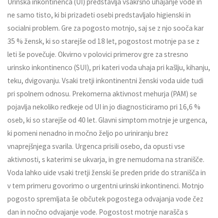
Urinska inkontinenca (UI) predstavlja vsakršno uhajanje vode in
ne samo tisto, ki bi prizadeti osebi predstavljalo higienski in
socialni problem. Gre za pogosto motnjo, saj se z njo sooča kar
35 % žensk, ki so starejše od 18 let, pogostost motnje pa se z
leti še povečuje. Okvirno v polovici primerov gre za stresno
urinsko inkontinenco (SUI), pri kateri voda uhaja pri kašlju, kihanju,
teku, dvigovanju. Vsaki tretji inkontinentni ženski voda uide tudi
pri spolnem odnosu. Prekomerna aktivnost mehurja (PAM) se
pojavlja nekoliko redkeje od UI in jo diagnosticiramo pri 16,6 %
oseb, ki so starejše od 40 let. Glavni simptom motnje je urgenca,
ki pomeni nenadno in močno željo po uriniranju brez
vnaprejšnjega svarila. Urgenca prisili osebo, da opusti vse
aktivnosti, s katerimi se ukvarja, in gre nemudoma na stranišče.
Voda lahko uide vsaki tretji ženski še preden pride do stranišča in
v tem primeru govorimo o urgentni urinski inkontinenci. Motnjo
pogosto spremljata še občutek pogostega odvajanja vode čez
dan in nočno odvajanje vode. Pogostost motnje narašča s