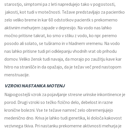
starostjo, simptomi pa z leti napredujejo tako v pogostosti,
jakosti, kot tudi v motečnosti. Težave predstavljajo za pacientko
zelo veliko breme in kar 60 odstotkov pacientk s prekomerno
aktivnim mehurjem zapade v depresijo. Na vodo nas lahko
močno pritisne takrat, ko smo v stiku z vodo, ko npr. peremo
posodo ali solato, se tuširamo in v hladnem vremenu. Na vodo
nas lahko pritisne tudi pri odklepanju vhodnih vrat ob prihodu
domov. Veliko žensk tudi navaja, da morajo po zaužitju kave kar
hitro na stranišče in da opažajo, da je težav več pred nastopom
menstruacije.
VZROKI NASTANKA MOTENJ
Najpogostejši vzrok za pojavljanje stresne urinske inkontinence je
porod. Drugi vzroki so težko fizično delo, debelost in razne
kronične bolezni. Vse te težave namreč zelo obremenjujejo
medenično dno. Kriva je lahko tudi genetika, ki določa kakovost
vezivnega tkiva. Pri nastanku prekomerne aktivnosti mehurja je