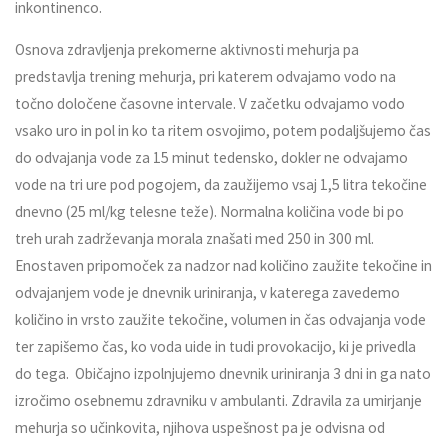
inkontinenco.
Osnova zdravljenja prekomerne aktivnosti mehurja pa
predstavlja trening mehurja, pri katerem odvajamo vodo na
točno določene časovne intervale. V začetku odvajamo vodo
vsako uro in pol in ko ta ritem osvojimo, potem podaljšujemo čas
do odvajanja vode za 15 minut tedensko, dokler ne odvajamo
vode na tri ure pod pogojem, da zaužijemo vsaj 1,5 litra tekočine
dnevno (25 ml/kg telesne teže). Normalna količina vode bi po
treh urah zadrževanja morala znašati med 250 in 300 ml.
Enostaven pripomoček za nadzor nad količino zaužite tekočine in
odvajanjem vode je dnevnik uriniranja, v katerega zavedemo
količino in vrsto zaužite tekočine, volumen in čas odvajanja vode
ter zapišemo čas, ko voda uide in tudi provokacijo, ki je privedla
do tega. Običajno izpolnjujemo dnevnik uriniranja 3 dni in ga nato
izročimo osebnemu zdravniku v ambulanti. Zdravila za umirjanje
mehurja so učinkovita, njihova uspešnost pa je odvisna od