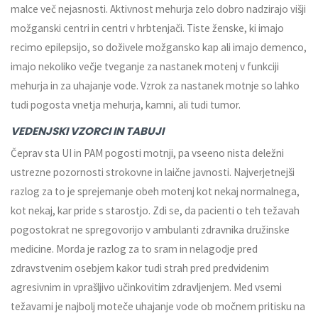
malce več nejasnosti. Aktivnost mehurja zelo dobro nadzirajo višji
možganski centri in centri v hrbtenjači. Tiste ženske, ki imajo
recimo epilepsijo, so doživele možgansko kap ali imajo demenco,
imajo nekoliko večje tveganje za nastanek motenj v funkciji
mehurja in za uhajanje vode. Vzrok za nastanek motnje so lahko
tudi pogosta vnetja mehurja, kamni, ali tudi tumor.
VEDENJSKI VZORCI IN TABUJI
Čeprav sta UI in PAM pogosti motnji, pa vseeno nista deležni
ustrezne pozornosti strokovne in laične javnosti. Najverjetnejši
razlog za to je sprejemanje obeh motenj kot nekaj normalnega,
kot nekaj, kar pride s starostjo. Zdi se, da pacienti o teh težavah
pogostokrat ne spregovorijo v ambulanti zdravnika družinske
medicine. Morda je razlog za to sram in nelagodje pred
zdravstvenim osebjem kakor tudi strah pred predvidenim
agresivnim in vprašljivo učinkovitim zdravljenjem. Med vsemi
težavami je najbolj moteče uhajanje vode ob močnem pritisku na