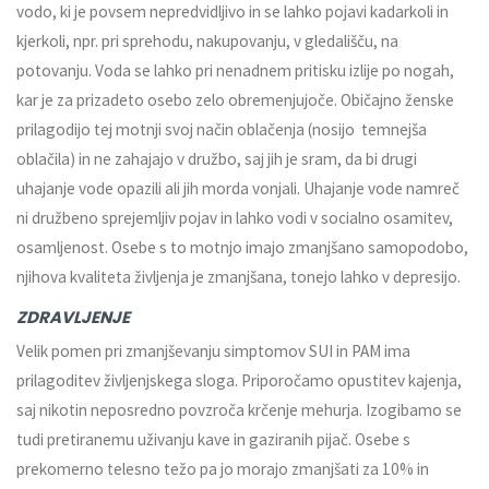
vodo, ki je povsem nepredvidljivo in se lahko pojavi kadarkoli in
kjerkoli, npr. pri sprehodu, nakupovanju, v gledališču, na
potovanju. Voda se lahko pri nenadnem pritisku izlije po nogah,
kar je za prizadeto osebo zelo obremenjujoče. Običajno ženske
prilagodijo tej motnji svoj način oblačenja (nosijo temnejša
oblačila) in ne zahajajo v družbo, saj jih je sram, da bi drugi
uhajanje vode opazili ali jih morda vonjali. Uhajanje vode namreč
ni družbeno sprejemljiv pojav in lahko vodi v socialno osamitev,
osamljenost. Osebe s to motnjo imajo zmanjšano samopodobo,
njihova kvaliteta življenja je zmanjšana, tonejo lahko v depresijo.
ZDRAVLJENJE
Velik pomen pri zmanjševanju simptomov SUI in PAM ima
prilagoditev življenjskega sloga. Priporočamo opustitev kajenja,
saj nikotin neposredno povzroča krčenje mehurja. Izogibamo se
tudi pretiranemu uživanju kave in gaziranih pijač. Osebe s
prekomerno telesno težo pa jo morajo zmanjšati za 10% in