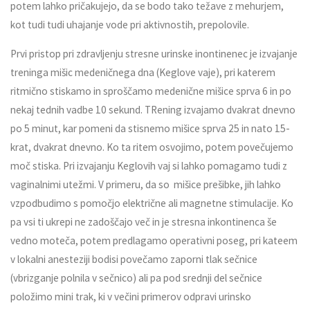
potem lahko pričakujejo, da se bodo tako težave z mehurjem,
kot tudi tudi uhajanje vode pri aktivnostih, prepolovile.
Prvi pristop pri zdravljenju stresne urinske inontinenec je izvajanje
treninga mišic medeničnega dna (Keglove vaje), pri katerem
ritmično stiskamo in sproščamo medenične mišice sprva 6 in po
nekaj tednih vadbe 10 sekund. TRening izvajamo dvakrat dnevno
po 5 minut, kar pomeni da stisnemo mišice sprva 25 in nato 15-
krat, dvakrat dnevno. Ko ta ritem osvojimo, potem povečujemo
moč stiska. Pri izvajanju Keglovih vaj si lahko pomagamo tudi z
vaginalnimi utežmi. V primeru, da so mišice prešibke, jih lahko
vzpodbudimo s pomočjo električne ali magnetne stimulacije. Ko
pa vsi ti ukrepi ne zadoščajo več in je stresna inkontinenca še
vedno moteča, potem predlagamo operativni poseg, pri kateem
v lokalni anesteziji bodisi povečamo zaporni tlak sečnice
(vbrizganje polnila v sečnico) ali pa pod srednji del sečnice
položimo mini trak, ki v večini primerov odpravi urinsko