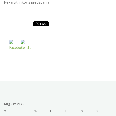
Nekaj utrinkov s predavanja
August 2026
M
T
W
T
F
S
S