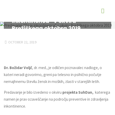
Predavanje “To je
inkontinenca” v okviru
Brežiškega oktobra 2019
KONTINENCA
PREDAVANJE “TO JE INKONTINENCA” V
OKVIRU BREŽIŠKEGA OKTOBRA 2019
OCTOBER 22, 2019
Dr. Božidar Voljč
, dr. med., je odličen poznavalec nadloge, o
kateri neradi govorimo, greni pa telesno in psihično počutje
nemajhnemu številu žensk in moških, zlasti v starejših letih.
Predavanje je bilo izvedeno v okviru
projekta SuhDan,
katerega
namen je prav ozaveščanje na področju preventive in zdravljenja
inkontinence.