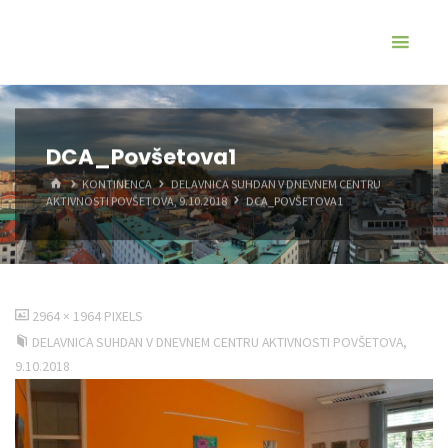
DCA_Povšetova1
KONTINENCA
DELAVNICA SUHDAN V DNEVNEM CENTRU
AKTIVNOSTI POVŠETOVA, 9.10.2018
DCA_POVŠETOVA1
2964 × 1964
PIXELS
DELAVNICA SUHDAN V DNEVNEM CENTRU AKTIVNOSTI POVŠETOVA,
9.10.2018